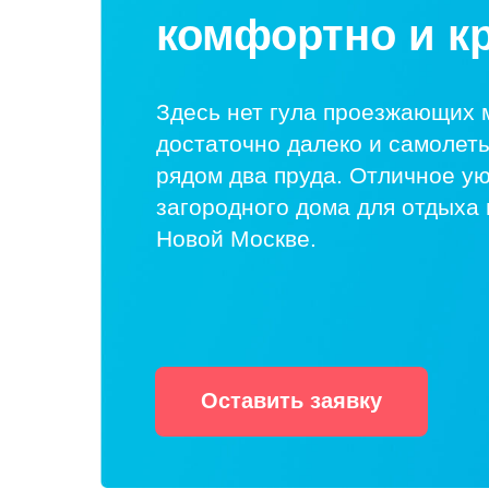
комфортно и к
Здесь нет гула проезжающих 
достаточно далеко и самолеты
рядом два пруда. Отличное ую
загородного дома для отдыха 
Новой Москве.
Оставить заявку