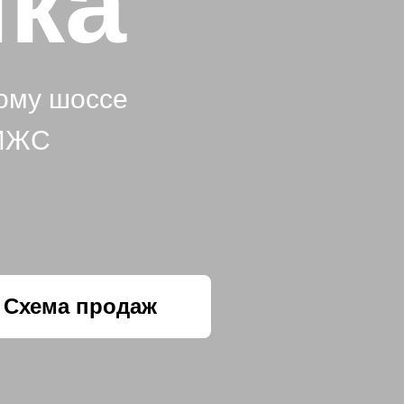
ка
кому шоссе
 ИЖС
Схема продаж