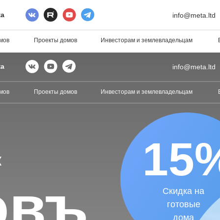
ка
info@meta.ltd
мов
Проекты домов
Инвесторам и землевладельцам
ка
info@meta.ltd
мов
Проекты домов
Инвесторам и землевладельцам
15
к
овъ
Скидка на
готовые
дома