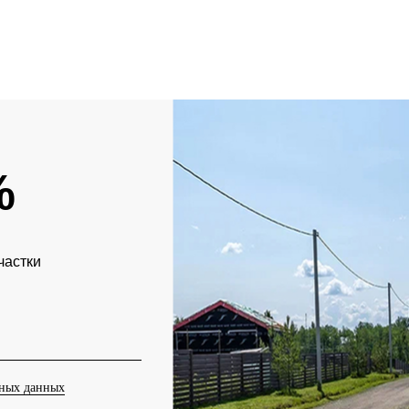
%
частки
ьных данных