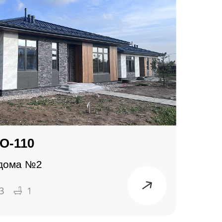
О-110
 дома №2