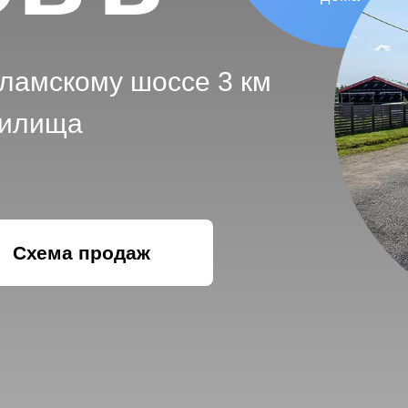
оламскому шоссе 3 км
нилища
Схема продаж