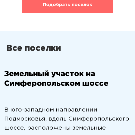
Подобрать поселок
Земельный участок на
Симферопольском шоссе
В юго-западном направлении
Подмосковья, вдоль Симферопольского
Все поселки
шоссе, расположены земельные
участки, пользующиеся растущим
интересом у тех, кто планирует
построить загородный дом. Это
перспективное направление сочетает
хорошую транспортную связь с
Москвой и живописными природными
ландшафтами области. Здесь можно
найти участки под строительство дома
различных категорий — от бюджетных
вариантов до готовых решений под
ключ.
Многие из них уже имеют подведённые