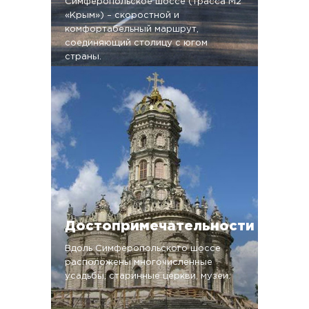
Симферопольское шоссе (трасса М2
«Крым») – скоростной и
комфортабельный маршрут,
соединяющий столицу с югом
страны.
Достопримечательности
Вдоль Симферопольского шоссе
расположены многочисленные
усадьбы, старинные церкви, музеи.