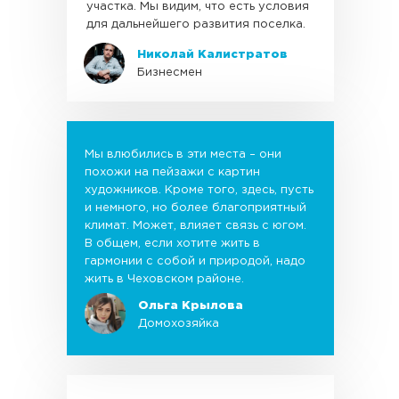
участка. Мы видим, что есть условия
для дальнейшего развития поселка.
Николай Калистратов
Бизнесмен
Мы влюбились в эти места – они
похожи на пейзажи с картин
художников. Кроме того, здесь, пусть
и немного, но более благоприятный
климат. Может, влияет связь с югом.
В общем, если хотите жить в
гармонии с собой и природой, надо
жить в Чеховском районе.
Ольга Крылова
Домохозяйка