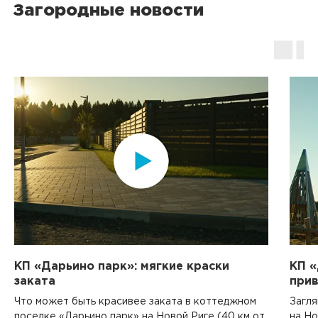
Загородные новости
КП «Дарьино парк»: мягкие краски
КП «
заката
прив
Что может быть красивее заката в коттеджном
Загля
поселке «Дарьино парк» на Новой Риге (40 км от
на Но