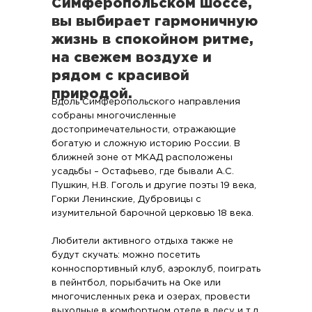
Симферопольском шоссе,
вы выбирает гармоничную
жизнь в спокойном ритме,
на свежем воздухе и
рядом с красивой
природой.
Вдоль Симферопольского направления
собраны многочисленные
достопримечательности, отражающие
богатую и сложную историю России. В
ближней зоне от МКАД расположены
усадьбы – Остафьево, где бывали А.С.
Пушкин, Н.В. Гоголь и другие поэты 19 века,
Горки Ленинские, Дубровицы с
изумительной барочной церковью 18 века.
Любители активного отдыха также не
будут скучать: можно посетить
конноспортивный клуб, аэроклуб, поиграть
в пейнтбол, порыбачить на Оке или
многочисленных река и озерах, провести
выходные в комфортном отеле в лесу и т.д.