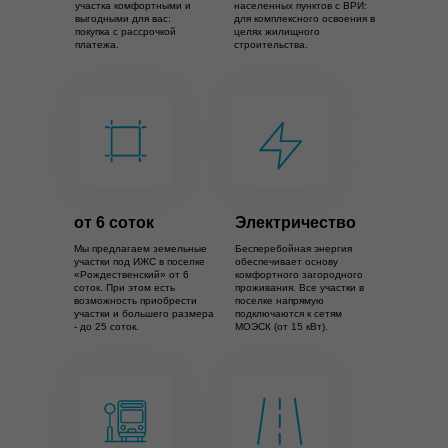
участка комфортными и
населенных пунктов с ВРИ:
выгодными для вас:
для комплексного освоения в
покупка с рассрочкой
целях жилищного
платежа.
строительства.
от 6 соток
Электричество
Мы предлагаем земельные
Бесперебойная энергия
участки под ИЖС в поселке
обеспечивает основу
«Рождественский» от 6
комфортного загородного
соток. При этом есть
проживания. Все участки в
возможность приобрести
поселке напрямую
участки и большего размера
подключаются к сетям
- до 25 соток.
МОЭСК (от 15 кВт).