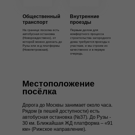
Общественный
Внутренние
транспорт
проезды
На границе поселка есть
Первым делом для
автобусная остановка
комфортного процесса
(Новорождествено), от
строительства загородного
которой можно доехать до
дома требуются проезды к
Рузы или ж-д платформы
участкам, и мы строим их
(Новопетровская).
качественно и в первую
очередь.
Местоположение
посёлка
Дорога до Москвы занимает около часа.
Рядом (в пешей доступности) есть
автобусная остановка (№37). До Рузы -
30 км. Ближайшая ЖД платформа – «91
км» (Рижское направление).