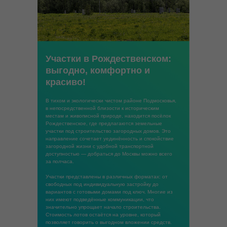
Участки в Рождественском:
выгодно, комфортно и
красиво!
В тихом и экологически чистом районе Подмосковья,
в непосредственной близости к историческим
местам и живописной природе, находится посёлок
Рождественское, где предлагаются земельные
участки под строительство загородных домов. Это
направление сочетает уединённость и спокойствие
загородной жизни с удобной транспортной
доступностью — добраться до Москвы можно всего
за полчаса.
Участки представлены в различных форматах: от
свободных под индивидуальную застройку до
вариантов с готовыми домами под ключ. Многие из
них имеют подведённые коммуникации, что
значительно упрощает начало строительства.
Стоимость лотов остаётся на уровне, который
позволяет говорить о выгодном вложении средств.