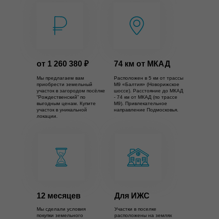
от 1 260 380 ₽
74 км от МКАД
Мы предлагаем вам
Расположен в 5 км от трассы
приобрести земельный
М9 «Балтия» (Новорижское
участок в загородом посёлке
шоссе). Расстояние до МКАД
“Рождественский” по
- 74 км от МКАД (по трассе
выгодным ценам. Купите
М9). Привлекательное
участок в уникальной
направление Подмосковья.
локации.
12 месяцев
Для ИЖС
Мы сделали условия
Участки в поселке
покупки земельного
расположены на землях