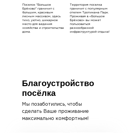
Поселок "Большое
Территория поселка
Брёхово" граничит с
граничит с популярным
большим, красивым
отелем Тропикана Парк.
лесным массивом, здесь
Проживая в «Большое
тихо, уютно, шикарное
Брёхово» вы может
место для ведения
пользоваться
хозяйства и строительства
разнообразной
дома.
инфраструктурой отдыха!
Благоустройство
посёлка
Мы позаботились, чтобы
сделать Ваше проживание
максимально комфортным!