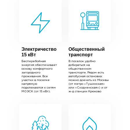
Электричество
Общественный
15 кВт
транспорт
Бесперебойная
В поселок удобно
энергия обеспечивает
добираться на
основу комфортного
общественном
загородного
транспорте. Рядом есть
проживания. Все
автобусная остановка:
участки в поселке
можно доехать из Москвы
напрямую
(от метро «Тушинская»
подключаются к сетям
или «Сходненская») и от
МОЭСК (от 15 кВт).
ж-д станции Крюково
Земельный участок в
Большое Брёхово