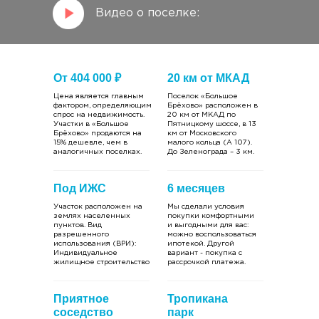
Видео о поселке:
От 404 000 ₽
20 км от МКАД
Цена является главным
Поселок «Большое
фактором, определяющим
Брёхово» расположен в
спрос на недвижимость.
20 км от МКАД по
Участки в «Большое
Пятницкому шоссе, в 13
Брёхово» продаются на
км от Московского
15% дешевле, чем в
малого кольца (А 107).
аналогичных поселках.
До Зеленограда – 3 км.
Под ИЖС
6 месяцев
Участок расположен на
Мы сделали условия
землях населенных
покупки комфортными
пунктов. Вид
и выгодными для вас:
разрешенного
можно воспользоваться
использования (ВРИ):
ипотекой. Другой
Индивидуальное
вариант - покупка с
жилищное строительство
рассрочкой платежа.
Приятное
Тропикана
соседство
парк