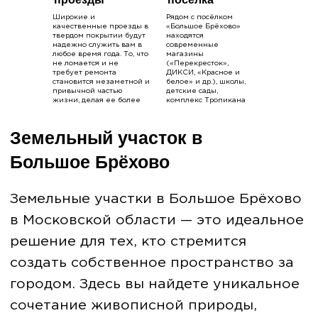
категорию земли, наличие
Широкие и
Рядом с посёлком
коммуникаций и экологическую
качественные проезды в
«Большое Брёхово»
твердом покрытии будут
находятся
обстановку. Далее организуем
надежно служить вам в
современные
просмотр участков, проводим
любое время года. То, что
магазины
не ломается и не
(«Перекресток»,
юридическую проверку и помогаем
требует ремонта
ДИКСИ, «Красное и
становится незаметной и
белое» и др.), школы,
оформить все необходимые документы.
привычной частью
детские сады,
Каждый этап тщательно
жизни, делая ее более
комплекс Тропикана
комфортной!
Парк, конный клуб.
контролируется, чтобы гарантировать
безопасность и прозрачность сделки.