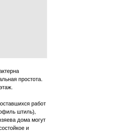
актерна
альная простота.
этаж.
 оставшихся работ
рофиль штиль),
озяева дома могут
состойкое и