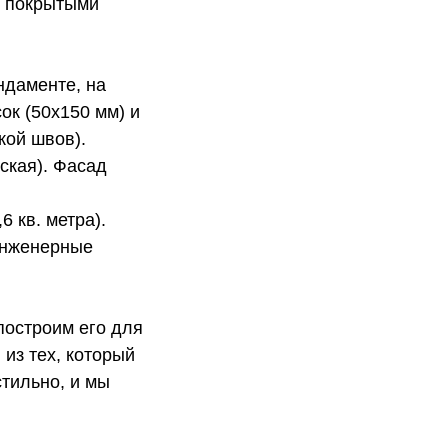
, покрытыми
ндаменте, на
ок (50х150 мм) и
кой швов).
ская). Фасад
6 кв. метра).
 инженерные
построим его для
 из тех, который
стильно, и мы