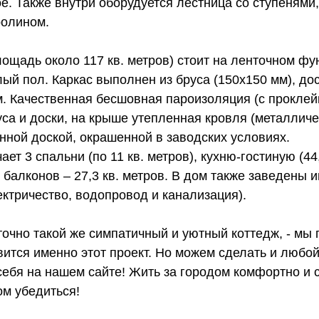
е. Также внутри оборудуется лестница со ступенями
ролином.
ощадь около 117 кв. метров) стоит на ленточном фу
ый пол. Каркас выполнен из бруса (150х150 мм), дос
м. Качественная бесшовная пароизоляция (с проклей
са и доски, на крыше утепленная кровля (металличе
нной доской, окрашенной в заводских условиях.
т 3 спальни (по 11 кв. метров), кухню-гостиную (44,
балконов – 27,3 кв. метров. В дом также заведены
ктричество, водопровод и канализация).
точно такой же симпатичный и уютный коттедж, - мы 
вится именно этот проект. Но можем сделать и любой
ебя на нашем сайте! Жить за городом комфортно и 
ом убедиться!