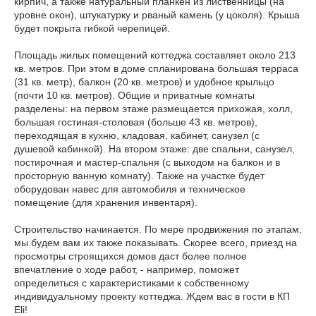
кирпич, а также натуральный планкен из лиственницы (на
уровне окон), штукатурку и рваный камень (у цоколя). Крыша
будет покрыта гибкой черепицей.
Площадь жилых помещений коттеджа составляет около 213
кв. метров. При этом в доме спланирована большая терраса
(31 кв. метр), балкон (20 кв. метров) и удобное крыльцо
(почти 10 кв. метров). Общие и приватные комнаты
разделены: на первом этаже размещается прихожая, холл,
большая гостиная-столовая (больше 43 кв. метров),
переходящая в кухню, кладовая, кабинет, санузел (с
душевой кабинкой). На втором этаже: две спальни, санузел,
постирочная и мастер-спальня (с выходом на балкон и в
просторную ванную комнату). Также на участке будет
оборудован навес для автомобиля и техническое
помещение (для хранения инвентаря).
Строительство начинается. По мере продвижения по этапам,
мы будем вам их также показывать. Скорее всего, приезд на
просмотры строящихся домов даст более полное
впечатление о ходе работ, - например, поможет
определиться с характеристиками к собственному
индивидуальному проекту коттеджа. Ждем вас в гости в КП
Eli!