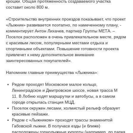
крошки. Общая протяженность создаваемого участка
составит около 800 м.
«Строительство внутренних проездов показывает, что проект
«Лыжник» развивается поэтапно, по намеченному плану, -
комментирует Антон Лихачев, партнер Группы МЕТА. –
Поселок расположен в очень привлекательном месте, рядом
с красивым лесом, популярными местами отдыха и
спортивными объектами. Повышение готовности проекта
привлечет к нему дополнительное внимание
заинтересованных покупателей».
Напомним главные преимущества «Лыжника»:
Рядом проходят Московское малое кольцо,
Ленинградское и Дмитровское шоссе, новая трасса М
11. В Лобню ходят маршрутки и автобусы, а в самом
городе открылась станция МЦД.
Поселок окружен лесами, холмистый рельеф образует
красивые пейзажи.
Рядом с «Лыжником» проходят трассы знаменитой
Габовской лыжни. В получасе езды (и ближе)
расположены горнолыжные курорты (например, до парка