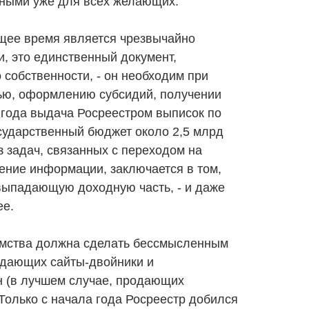
тными уже для всех желающих.
ящее время является чрезвычайно
и, это единственный документ,
собственности, - он необходим при
ью, оформлению субсидий, получении
ие года выдача Росреестром выписок по
сударственный бюджет около 2,5 млрд
з задач, связанных с переходом на
ение информации, заключается в том,
выпадающую доходную часть, - и даже
ее.
омства должна сделать бессмысленным
здающих сайты-двойники и
 (в лучшем случае, продающих
Только с начала года Росреестр добился