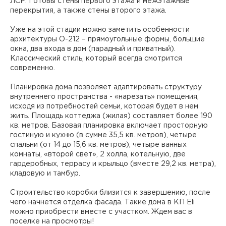
ЛСР. Готовы стены первого этажа и межэтажные
перекрытия, а также стены второго этажа.
Уже на этой стадии можно заметить особенности
архитектуры О-212 – прямоугольные формы, большие
окна, два входа в дом (парадный и приватный).
Классический стиль, который всегда смотрится
современно.
Планировка дома позволяет адаптировать структуру
внутреннего пространства - «нарезать» помещения,
исходя из потребностей семьи, которая будет в нем
жить. Площадь коттеджа (жилая) составляет более 190
кв. метров. Базовая планировка включает просторную
гостиную и кухню (в сумме 35,5 кв. метров), четыре
спальни (от 14 до 15,6 кв. метров), четыре ванных
комнаты, «второй свет», 2 холла, котельную, две
гардеробных, террасу и крыльцо (вместе 29,2 кв. метра),
кладовую и тамбур.
Строительство коробки близится к завершению, после
чего начнется отделка фасада. Такие дома в КП Eli
можно приобрести вместе с участком. Ждем вас в
поселке на просмотры!