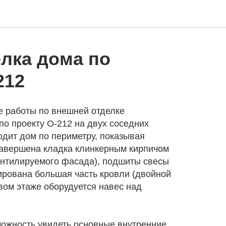
елка дома по
212
 работы по внешней отделке
по проекту О-212 на двух соседних
дит дом по периметру, показывая
завершена кладка клинкерным кирпичом
нтилируемого фасада), подшиты свесы
ирована большая часть кровли (двойной
вом этаже оборудуется навес над
можность увидеть основные внутренние