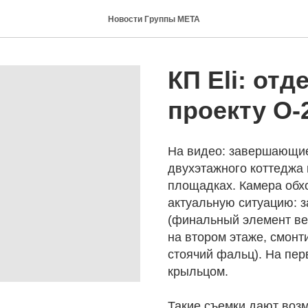
Новости Группы МЕТА
КП Eli: отд
проекту О-
На видео: завершающие
двухэтажного коттеджа 
площадках. Камера обхо
актуальную ситуацию: 
(финальный элемент ве
на втором этаже, смонт
стоячий фальц). На пер
крыльцом.
Такие съемки дают воз