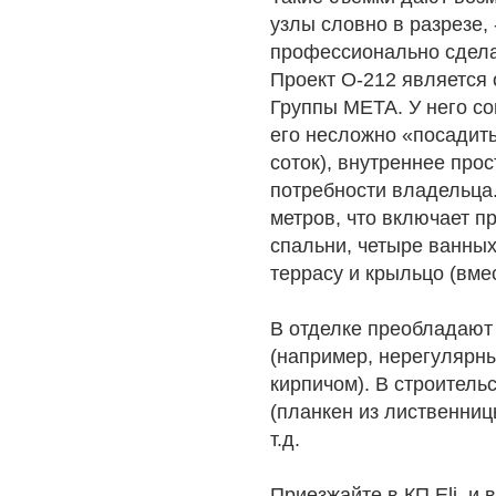
узлы словно в разрезе, 
профессионально сдела
Проект О-212 является
Группы МЕТА. У него со
его несложно «посадить
соток), внутреннее про
потребности владельца
метров, что включает п
спальни, четыре ванных
террасу и крыльцо (вмес
В отделке преобладают
(например, нерегулярн
кирпичом). В строитель
(планкен из лиственниц
т.д.
Приезжайте в КП Eli, и 