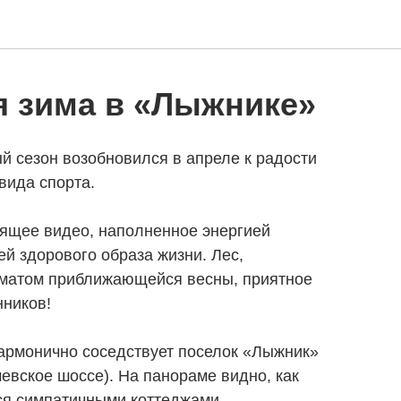
я зима в «Лыжнике»
сезон возобновился в апреле к радости
вида спорта.
рящее видео, наполненное энергией
й здорового образа жизни. Лес,
оматом приближающейся весны, приятное
ников!
гармонично соседствует поселок «Лыжник»
чевское шоссе). На панораме видно, как
ся симпатичными коттеджами.