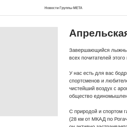
Новости Группы МЕТА
Апрельска
Завершающийся лыжный 
всех почитателей этого 
У нас есть для вас бод
спортсменов и любителе
чистейший воздух с ар
общество единомышлен
С природой и спортом 
(28 км от МКАД по Рога
он активно застраивает