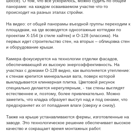
шоссе). О том, что все ускорилось, можно судить по общей
панораме: на каждом осваиваемом участке что-то
происходит на разных этапах стройки.
На видео: от общей панорамы въездной группы переходим к
площадкам, на где возводятся одноэтажные коттеджи по
проектам Х-154 (в стиле хайтек) и О-128 (классика). На
первых идет строительство стен, на вторых – облицовка стен
и оборудование крыши.
Камера фокусируется на технологии отделки фасадов,
обеспечивающей их высокую энергоэффективность. На
участках с домами О-128 видно, как выполняется утепление:
к стенам крепится минеральная вата, поверх которой
выкладывается клинкерная плитка. Цветовой рисунок
специально делается нерегулярным, - так стены выглядят
естественнее и, поэтому, более привлекательно. Можно
заметить, что кладка образует выступ над и под окнами, что
предохраняет их от попадания влаги (сверху и снизу).
Также на крыше устанавливаются фермы, изготовленные на
заводе. Это технологическое решение обеспечивает высокое
качество и сокращает время монтажных работ.