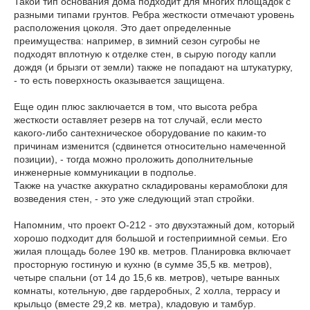
Такой тип основания дома подходит для многих площадок с
разными типами грунтов. Ребра жесткости отмечают уровень
расположения цоколя. Это дает определенные
преимущества: например, в зимний сезон сугробы не
подходят вплотную к отделке стен, в сырую погоду капли
дождя (и брызги от земли) также не попадают на штукатурку,
- то есть поверхность оказывается защищена.
Еще один плюс заключается в том, что высота ребра
жесткости оставляет резерв на тот случай, если место
какого-либо сантехническое оборудование по каким-то
причинам изменится (сдвинется относительно намеченной
позиции), - тогда можно проложить дополнительные
инженерные коммуникации в подполье.
Также на участке аккуратно складированы керамоблоки для
возведения стен, - это уже следующий этап стройки.
Напомним, что проект О-212 - это двухэтажный дом, который
хорошо подходит для большой и гостеприимной семьи. Его
жилая площадь более 190 кв. метров. Планировка включает
просторную гостиную и кухню (в сумме 35,5 кв. метров),
четыре спальни (от 14 до 15,6 кв. метров), четыре ванных
комнаты, котельную, две гардеробных, 2 холла, террасу и
крыльцо (вместе 29,2 кв. метра), кладовую и тамбур.