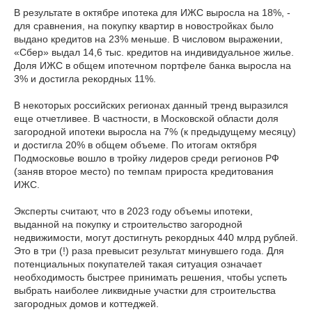
В результате в октябре ипотека для ИЖС выросла на 18%, -
для сравнения, на покупку квартир в новостройках было
выдано кредитов на 23% меньше. В числовом выражении,
«Сбер» выдал 14,6 тыс. кредитов на индивидуальное жилье.
Доля ИЖС в общем ипотечном портфеле банка выросла на
3% и достигла рекордных 11%.
В некоторых российских регионах данный тренд выразился
еще отчетливее. В частности, в Московской области доля
загородной ипотеки выросла на 7% (к предыдущему месяцу)
и достигла 20% в общем объеме. По итогам октября
Подмосковье вошло в тройку лидеров среди регионов РФ
(заняв второе место) по темпам прироста кредитования
ИЖС.
Эксперты считают, что в 2023 году объемы ипотеки,
выданной на покупку и строительство загородной
недвижимости, могут достигнуть рекордных 440 млрд рублей.
Это в три (!) раза превысит результат минувшего года. Для
потенциальных покупателей такая ситуация означает
необходимость быстрее принимать решения, чтобы успеть
выбрать наиболее ликвидные участки для строительства
загородных домов и коттеджей.