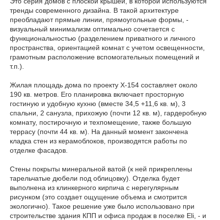
Это серия домов с плоской крышей, в которой используются
тренды современного дизайна. В такой архитектуре
преобладают прямые линии, прямоугольные формы, -
визуальный минимализм оптимально сочетается с
функциональностью (разделением приватного и личного
пространства, ориентацией комнат с учетом освещенности,
грамотным расположение вспомогательных помещений и
т.п.).
Жилая площадь дома по проекту Х-154 составляет около
190 кв. метров. Его планировка включает просторную
гостиную и удобную кухню (вместе 34,5 +11,6 кв. м), 3
спальни, 2 санузла, прихожую (почти 12 кв. м), гардеробную
комнату, постирочную и техпомещение, также большую
террасу (почти 44 кв. м). На данный момент закончена
кладка стен из керамоблоков, производятся работы по
отделке фасадов.
Стены покрыты минеральной ватой (к ней прикреплены
тарельчатые дюбели под облицовку). Отделка будет
выполнена из клинкерного кирпича с нерегулярным
рисунком (это создает ощущение объема и смотрится
экологично). Такое решение уже было использовано при
строительстве здания КПП и офиса продаж в поселке Eli, - и