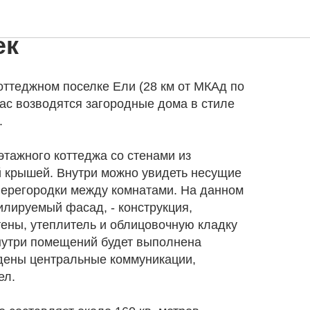
делка дома Х-160 в
ек
коттеджном поселке Ели (28 км от МКАд по
ас возводятся загородные дома в стиле
.
этажного коттеджа со стенами из
й крышей. Внутри можно увидеть несущие
перегородки между комнатами. На данном
илируемый фасад, - конструкция,
ены, утеплитель и облицовочную кладку
Внутри помещений будет выполнена
едены центральные коммуникации,
ел.