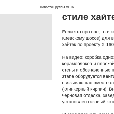
КП Ели: от
Новости Группы МЕТА
стиле хайт
Если это про вас, то в 
Киевскому шоссе) для в
хайтек по проекту Х-160
На видео: коробка одно
керамоблоков и плоско
стены и обозначенные 
этапе оборудуется вент
связывающая вместе ст
(клинкерный кирпич). 
черновая отделка, зав
установлен газовый кот