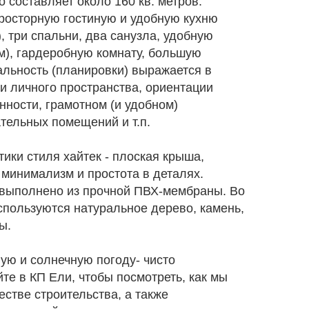
составляет около 160 кв. метров.
росторную гостиную и удобную кухню
м), три спальни, два санузла, удобную
 м), гардеробную комнату, большую
альность (планировки) выражается в
и личного пространства, ориентации
нности, грамотном (и удобном)
тельных помещений и т.п.
ики стиля хайтек - плоская крыша,
минимализм и простота в деталях.
 выполнено из прочной ПВХ-мембраны. Во
спользуются натуральное дерево, камень,
ы.
лую и солнечную погоду- чисто
те в КП Ели, чтобы посмотреть, как мы
естве строительства, а также