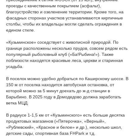
проезды с качественным покрытием (асфальт),
благоустройство и озеленение территории. Кроме того, на
фасадных сторонах участков устанавливаются кирпичные
столбы, чтобы их владельцы могли сделать ограждения в
едином стиле.
«Кузьминское» соседствует с живописной природой. По
границе расположены несколько прудов, совсем рядом есть
популярный рыболовный клуб («Ба!Рыбина!»). Также
поблизости находятся красивые леса, церкви и старинная
усадьба.
В поселок можно удобно добраться по Каширскому шоссе. В
150 м от поселка находится автобусная остановка, от
которой можно за 5 минут доехать до ж-д станции в
Барыбино. В 2025 году в Домодедово должна заработать
ветка МЦД.
В радиусе 1-1,5 км от «Кузьминского» есть больше десятка
продуктовых магазинов («Пятерочка», «Верный»,
«Рублевский», «Красное и белое» и др.), несколько школ,
детские сады, спортивная база FHPark и т.д.