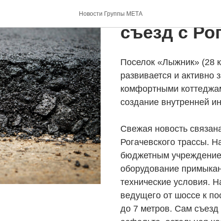
КП «Лыжни
Новости Группы МЕТА
съезд с Ро
Поселок «Лыжник» (28 
развивается и активно
комфортными коттеджам
создание внутренней и
Свежая новость связана
Рогачевского трассы. 
бюджетным учреждение
оборудование примыкан
технические условия. Н
ведущего от шоссе к по
до 7 метров. Сам съезд