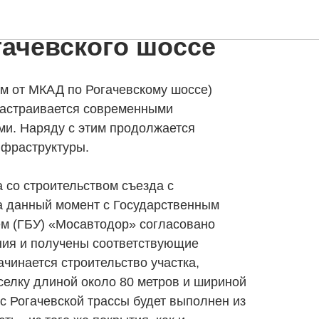
к»: оборудуется
гачевского шоссе
км от МКАД по Рогачевскому шоссе)
 застраивается современными
и. Наряду с этим продолжается
нфраструктуры.
 со строительством съезда с
На данный момент с Государственным
м (ГБУ) «Мосавтодор» согласовано
ия и получены соответствующие
ачинается строительство участка,
селку длиной около 80 метров и шириной
 с Рогачевской трассы будет выполнен из