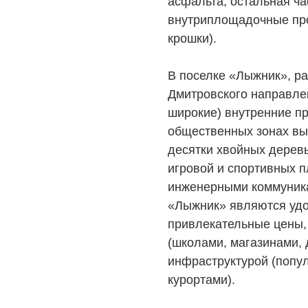
асфальта, остальная час
внутриплощадочные про
крошки).
В поселке «Лыжник», р
Дмитровского направле
широкие) внутренние пр
общественных зонах вы
десятки хвойных дерев
игровой и спортивных 
инженерными коммуник
«Лыжник» являются удо
привлекательные цены,
(школами, магазинами, 
инфраструктурой (поп
курортами).