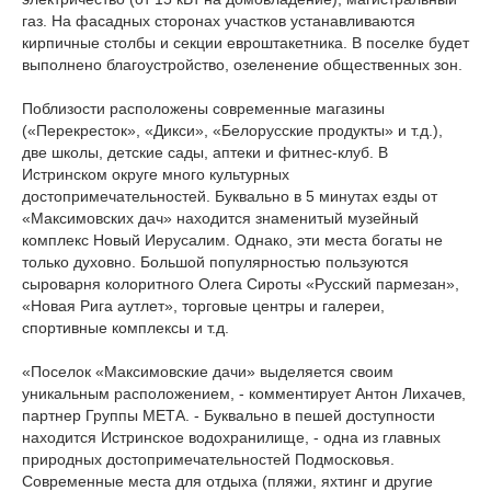
газ. На фасадных сторонах участков устанавливаются
кирпичные столбы и секции евроштакетника. В поселке будет
выполнено благоустройство, озеленение общественных зон.
Поблизости расположены современные магазины
(«Перекресток», «Дикси», «Белорусские продукты» и т.д.),
две школы, детские сады, аптеки и фитнес-клуб. В
Истринском округе много культурных
достопримечательностей. Буквально в 5 минутах езды от
«Максимовских дач» находится знаменитый музейный
комплекс Новый Иерусалим. Однако, эти места богаты не
только духовно. Большой популярностью пользуются
сыроварня колоритного Олега Сироты «Русский пармезан»,
«Новая Рига аутлет», торговые центры и галереи,
спортивные комплексы и т.д.
«Поселок «Максимовские дачи» выделяется своим
уникальным расположением, - комментирует Антон Лихачев,
партнер Группы МЕТА. - Буквально в пешей доступности
находится Истринское водохранилище, - одна из главных
природных достопримечательностей Подмосковья.
Современные места для отдыха (пляжи, яхтинг и другие