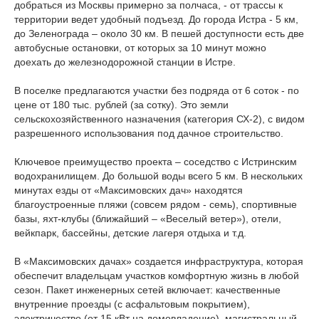
добраться из Москвы примерно за полчаса, - от трассы к
территории ведет удобный подъезд. До города Истра - 5 км,
до Зеленограда – около 30 км. В пешей доступности есть две
автобусные остановки, от которых за 10 минут можно
доехать до железнодорожной станции в Истре.
В поселке предлагаются участки без подряда от 6 соток - по
цене от 180 тыс. рублей (за сотку). Это земли
сельскохозяйственного назначения (категория СХ-2), с видом
разрешенного использования под дачное строительство.
Ключевое преимущество проекта – соседство с Истринским
водохранилищем. До большой воды всего 5 км. В нескольких
минутах езды от «Максимовских дач» находятся
благоустроенные пляжи (совсем рядом - семь), спортивные
базы, яхт-клубы (ближайший – «Веселый ветер»), отели,
вейкпарк, бассейны, детские лагеря отдыха и т.д.
В «Максимовских дачах» создается инфраструктура, которая
обеспечит владельцам участков комфортную жизнь в любой
сезон. Пакет инженерных сетей включает: качественные
внутренние проезды (с асфальтовым покрытием),
электричество (от 15 кВт на домовладение), магистральный