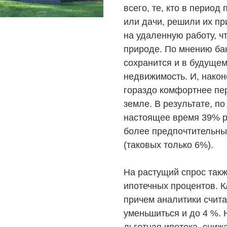
всего, те, кто в перио
или дачи, решили их п
на удаленную работу, ч
природе. По мнению бан
сохранится и в будуще
недвижимость. И, након
гораздо комфортнее пе
земле. В результате, 
настоящее время 39% р
более предпочтительны
(таковых только 6%).
На растущий спрос так
ипотечных процентов. К
причем аналитики счита
уменьшиться и до 4 %. 