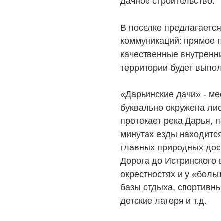
дачное строительство.
В поселке предлагаетс
коммуникаций: прямое п
качественные внутренни
территории будет выпол
«Дарьинские дачи» - ме
буквально окружена ли
протекает река Дарья, 
минутах езды находитс
главных природных дос
Дорога до Истринского 
окрестностях и у «боль
базы отдыха, спортивн
детские лагеря и т.д.