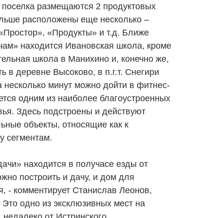
т поселка размещаются 2 продуктовых
альше расположены еще несколько –
 «Простор», «Продукты» и т.д. Ближе
чам» находится Ивановская школа, кроме
ельная школа в Манихино и, конечно же,
ть в деревне Высоково, в п.г.т. Снегири
 За несколько минут можно дойти в фитнес-
ется одним из наиболее благоустроенных
ья. Здесь подстроены и действуют
ьные объекты, относящие как к
ry сегментам.
ачи» находится в получасе езды от
жно построить и дачу, и дом для
, - комментирует Станислав Леонов,
 Это одно из эксклюзивных мест на
 недалеко от Истринского