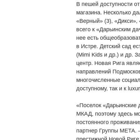
В пешей доступности о
магазина. Несколько д
«Верный» (3), «Дикси»,
всего к «Дарьинским да
нее есть общеобразоват
в Истре. Детский сад ес
(Mimi Kids и др.) и др.
центр. Новая Рига явля
направлений Подмосков
многочисленные социал
доступному, так и к luxu
«Поселок «Дарьинские д
МКАД, поэтому здесь мо
постоянного проживания
партнер Группы МЕТА. -
престижной Новой Риге,