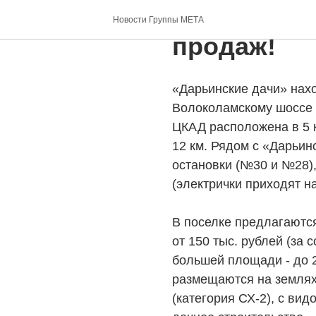
«Дарьински
Новости Группы МЕТА
продаж!
«Дарьинские дачи» нахо
Волоколамскому шоссе р
ЦКАД расположена в 5 к
12 км. Рядом с «Дарьин
остановки (№30 и №28),
(электрички приходят н
В поселке предлагаются 
от 150 тыс. рублей (за
большей площади - до 2
размещаются на землях
(категория СХ-2), с ви