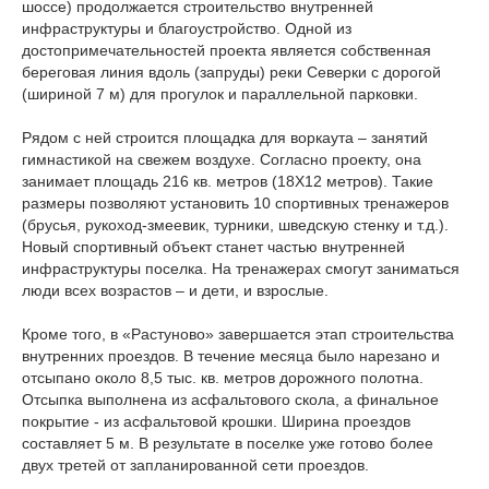
шоссе) продолжается строительство внутренней
инфраструктуры и благоустройство. Одной из
достопримечательностей проекта является собственная
береговая линия вдоль (запруды) реки Северки с дорогой
(шириной 7 м) для прогулок и параллельной парковки.
Рядом с ней строится площадка для воркаута – занятий
гимнастикой на свежем воздухе. Согласно проекту, она
занимает площадь 216 кв. метров (18Х12 метров). Такие
размеры позволяют установить 10 спортивных тренажеров
(брусья, рукоход-змеевик, турники, шведскую стенку и т.д.).
Новый спортивный объект станет частью внутренней
инфраструктуры поселка. На тренажерах смогут заниматься
люди всех возрастов – и дети, и взрослые.
Кроме того, в «Растуново» завершается этап строительства
внутренних проездов. В течение месяца было нарезано и
отсыпано около 8,5 тыс. кв. метров дорожного полотна.
Отсыпка выполнена из асфальтового скола, а финальное
покрытие - из асфальтовой крошки. Ширина проездов
составляет 5 м. В результате в поселке уже готово более
двух третей от запланированной сети проездов.