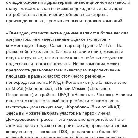
складов основными драйверами инвестиционной активности
станут максимальная возможная доходность и растущая
потребность в логистических объектах со стороны
производственных, промышленных и торговых компаний.
«Очевидно, статистические данные являются более веским
аргументом, чем качественные оценки экспертов, -
комментирует Тимур Савин, партнер Группы МЕТА. – На
рынке действительно наблюдается оживление, компании
ищут как крупные, так и относительно небольшие участки
под склады и торговые проекты. Наша компания может
предложить девелоперам и инвесторам перспективные
площадки в разных частях столичного региона –
непосредственно на МКАД («Котельники»), в ближней зоне
от МКАД («Коробово»), в Новой Москве («Большое
Покровское») и в районе ЦКАД («Новоселки Чехов»). Если вы
ищете землю по торговый центр, обратите внимание на
многофункциональную зону «Коробово» (8 км от МКАД).
Здесь вы можете выбрать участок на первой линии
Домодедовской трассы, - эта идеально для ритейла. Но в
этом же проекте можно построить склад, производственные
корпуса и т.д., – согласно ПЗЗ, предлагаются более 50
классификаторов использования. В проекте уже проходят