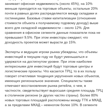
занимает офисная недвижимость (около 45%), на 10%
меньше приходится на торговые объекты, остальные 20%
почти в равных долях распределяются между складами и
гостиницами. Базовые ставки капитализации (отношение
стоимости объекта к получаемому годовому доходу) выше
всего для складской недвижимости – около 12%. Для
сравнения в офисном сегменте данные показатели пока не
превышают 9,5%. При этом инвесторы ожидают, что
доходность проектов может вырасти до 15%.
Эксперты и ведущие игроки рынка убеждены, что объемы
инвестиций в текущем году не будут уменьшаться и
удержатся на достигнутом уровне. При этом наиболее
интересными для инвестиций будут торговые центры и
логистические проекты. Что касается ТРЦ, то в их пользу
говорит отчетливая тенденция укрупнения новых объектов,
имеющих региональное значение. Специалисты также
отмечают восстановление рынка ритейла, о чем, в
частности, свидетельствует выросшая средняя площадь ТРЦ
в столичном регионе (и других частях страны). Более 80%
новых торговых площадей расположены между ТТК и МКАД,
а за пределами МКАД – немногом более 10%. В сегменте